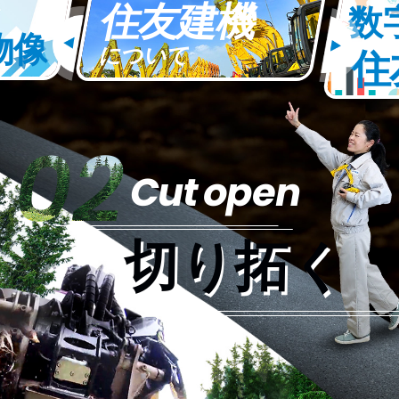
住友建機
数
物像
について
住
02
Cut open
切り拓く