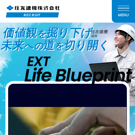
MENU
RECRUIT
価値観
掘り下げ
を
住友建機
採用
未来
道
切り開く
への
を
EXT
Life Blueprint