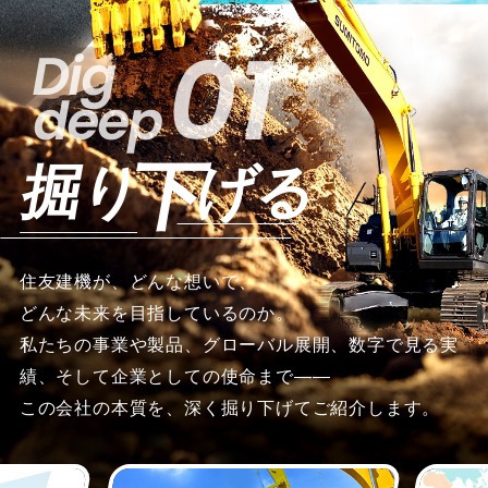
01
Dig
deep
下
掘り
げる
住友建機が、どんな想いで、
どんな未来を目指しているのか。
私たちの事業や製品、グローバル展開、数字で見る実
績、そして企業としての使命まで――
この会社の本質を、深く掘り下げてご紹介します。