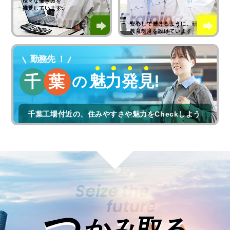
様々な働き方を
Work
推奨しています。
Training
structure
安心して働けるように、研修・
教育制度を設けています
勤務先
！
魅
力
発
見
!
千
葉
の
千葉工場付近の、住みやすさや魅力をCheckしよう
Seize the
future
つ
かみ取る