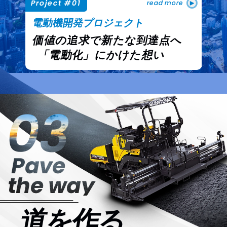
Project #01
P
read more
電動機開発プロジェクト
価値の追求で新たな到達点へ
「電動化」にかけた想い
03
Pave
the way
道を作る