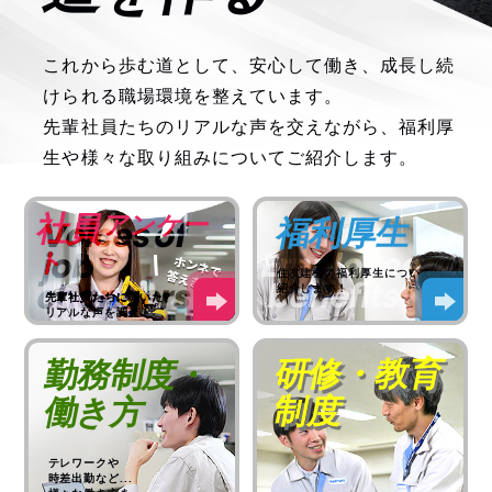
これから歩む道として、安心して働き、成長し続
けられる職場環境を整えています。
先輩社員たちのリアルな声を交えながら、福利厚
生や様々な取り組みについてご紹介します。
社員
アンケー
Voices of
福利厚生
Employee
job
ト
住友建機の福利厚生について
benefits
changers
紹介します！
先輩社員たちに聞いた、
リアルな声を調査！
研修・教育
勤務制度・
制度
働き方
テレワークや
時差出勤など...